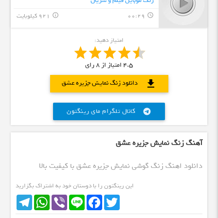
زنگ موبایل فیلم و سریال
00:29
921 کیلوبایت
info_outline
query_builder
امتیاز دهید:
4.5
امتیاز از
8
رای
download
دانلود زنگ نمایش جزیره عشق
کانال تلگرام مای رینگتون
telegram
آهنگ زنگ نمایش جزیره عشق
دانلود اهنگ زنگ گوشی نمایش جزیره عشق با کیفیت بالا
این رینگتون را با دوستان خود به اشتراک بگزارید
Telegram
WhatsApp
Viber
Line
Facebook
Twitter