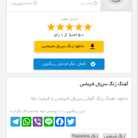
00:29
464 کیلوبایت
info_outline
query_builder
امتیاز دهید:
5.0
امتیاز از
1
رای
download
دانلود زنگ سریال شیملس
کانال تلگرام مای رینگتون
telegram
آهنگ زنگ سریال شیملس
دانلود اهنگ زنگ گوشی سریال شیملس با کیفیت بالا
این رینگتون را با دوستان خود به اشتراک بگزارید
Telegram
WhatsApp
Viber
Line
Facebook
Twitter
زنگ شیملس
زنگ Shameless