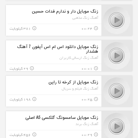
زنگ موبایل دار و ندارم فدات حسین
آهنگ زنگ مذهبی
00:24
381 کیلوبایت
info_outline
query_builder
زنگ موبایل دانلود اس ام اس آیفون 7 آهنگ
هشدار
آهنگ زنگ ارسالی کاربران
00:01
29 کیلوبایت
info_outline
query_builder
زنگ موبایل از کرخه تا راین
آهنگ زنگ فیلم و سریال
00:25
198 کیلوبایت
info_outline
query_builder
زنگ موبایل سامسونگ گلکسی A5 اصلی
آهنگ زنگ برند
00:29
456 کیلوبایت
info_outline
query_builder