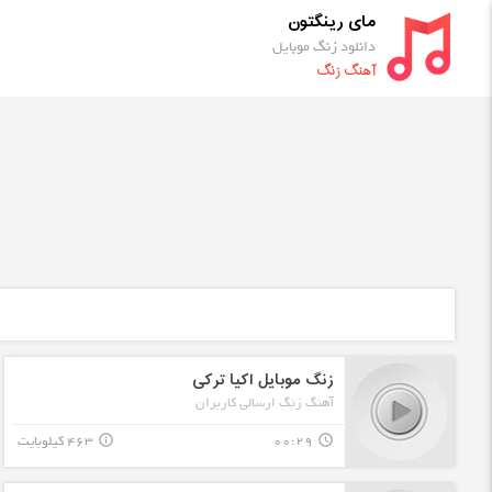
مای رینگتون
دانلود زنگ موبایل
آهنگ زنگ
زنگ موبایل اکیا ترکی
آهنگ زنگ ارسالی کاربران
00:29
463 کیلوبایت
info_outline
query_builder