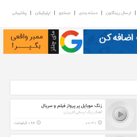
|
|
|
|
ارسال رینگتون
دسته بندی
جستجو
اپلیکیشن
پشتیبانی
زنگ موبایل پر پرواز فیلم و سریال
آهنگ زنگ ارسالی کاربران
00:21
194 کیلوبایت
info_outline
query_builder