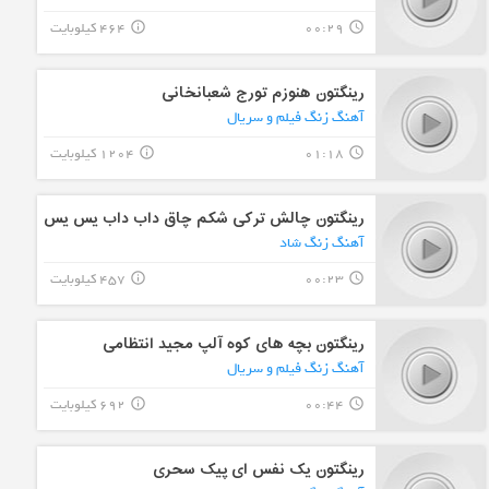
00:29
464 کیلوبایت
info_outline
query_builder
رینگتون هنوزم تورج شعبانخانی
آهنگ زنگ فیلم و سریال
01:18
1204 کیلوبایت
info_outline
query_builder
رینگتون چالش ترکی شکم چاق داب داب یس یس
آهنگ زنگ شاد
00:23
457 کیلوبایت
info_outline
query_builder
رینگتون بچه های کوه آلپ مجید انتظامی
آهنگ زنگ فیلم و سریال
00:44
692 کیلوبایت
info_outline
query_builder
رینگتون یک نفس ای پیک سحری