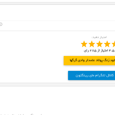
outline
امتیاز دهید:
4.5
امتیاز از
285
رای
لود زنگ پولاد علمدار وادی گرگها
کانال تلگرام مای رینگتون