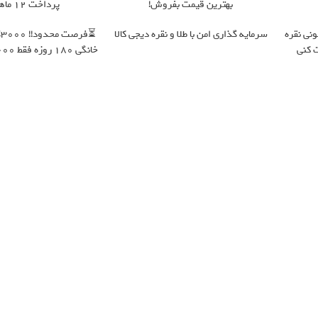
بهترین قیمت بفروش!
پرداخت 12 ماهه )
ونی نقره
سرمایه گذاری امن با طلا و نقره دیجی کالا
⏳
 کنی
خانگی 180 روزه فقط 600 هزارتومان!!