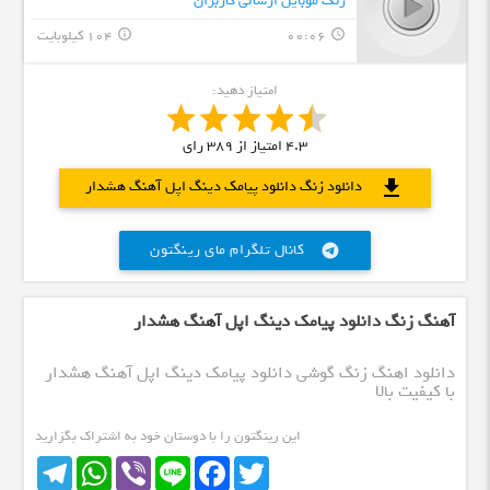
زنگ موبایل ارسالی کاربران
00:06
104 کیلوبایت
info_outline
query_builder
امتیاز دهید:
4.3
امتیاز از
389
رای
download
دانلود زنگ دانلود پیامک دینگ اپل آهنگ هشدار
کانال تلگرام مای رینگتون
telegram
آهنگ زنگ دانلود پیامک دینگ اپل آهنگ هشدار
دانلود اهنگ زنگ گوشی دانلود پیامک دینگ اپل آهنگ هشدار
با کیفیت بالا
این رینگتون را با دوستان خود به اشتراک بگزارید
Telegram
WhatsApp
Viber
Line
Facebook
Twitter