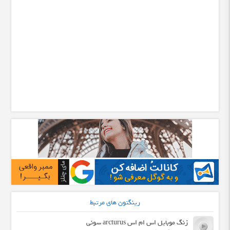
رینگتون های مرتبط
زنگ موبایل اس ام اس arcturus سونی