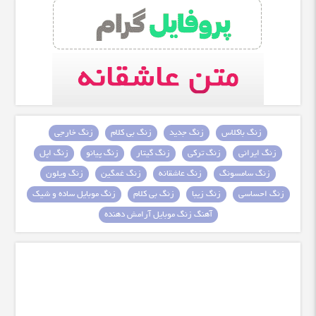
زنگ باکلاس
زنگ جدید
زنگ بی کلام
زنگ خارجی
زنگ ایرانی
زنگ ترکی
زنگ گیتار
زنگ پیانو
زنگ اپل
زنگ سامسونگ
زنگ عاشقانه
زنگ غمگین
زنگ ویلون
زنگ احساسی
زنگ زیبا
زنگ بی کلام
زنگ موبایل ساده و شیک
آهنگ زنگ موبایل آرامش دهنده