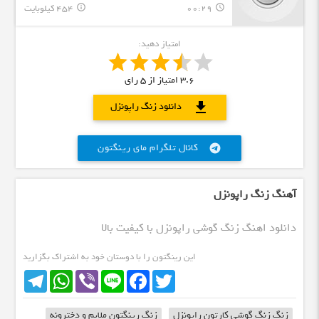
00:29
454 کیلوبایت
info_outline
query_builder
امتیاز دهید:
3.6
امتیاز از
5
رای
download
دانلود زنگ راپونزل
کانال تلگرام مای رینگتون
telegram
آهنگ زنگ راپونزل
دانلود اهنگ زنگ گوشی راپونزل با کیفیت بالا
این رینگتون را با دوستان خود به اشتراک بگزارید
Telegram
WhatsApp
Viber
Line
Facebook
Twitter
زنگ زنگ گوشی کارتون راپونزل
زنگ رینگتون ملایم و دخترونه