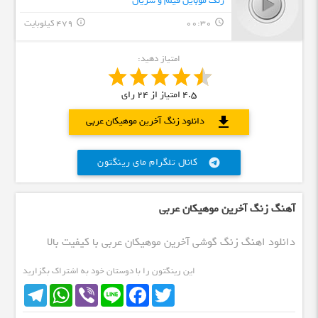
زنگ موبایل فیلم و سریال
00:30
479 کیلوبایت
info_outline
query_builder
امتیاز دهید:
4.5
امتیاز از
24
رای
download
دانلود زنگ آخرین موهیکان عربی
کانال تلگرام مای رینگتون
telegram
آهنگ زنگ آخرین موهیکان عربی
دانلود اهنگ زنگ گوشی آخرین موهیکان عربی با کیفیت بالا
این رینگتون را با دوستان خود به اشتراک بگزارید
Telegram
WhatsApp
Viber
Line
Facebook
Twitter