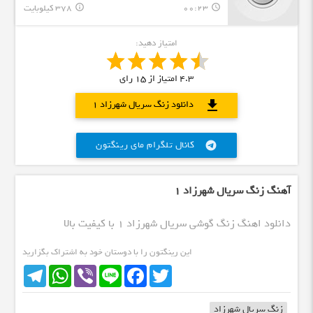
00:23
378 کیلوبایت
info_outline
query_builder
امتیاز دهید:
4.3
امتیاز از
15
رای
download
دانلود زنگ سریال شهرزاد 1
کانال تلگرام مای رینگتون
telegram
آهنگ زنگ سریال شهرزاد 1
دانلود اهنگ زنگ گوشی سریال شهرزاد 1 با کیفیت بالا
این رینگتون را با دوستان خود به اشتراک بگزارید
Telegram
WhatsApp
Viber
Line
Facebook
Twitter
زنگ سریال شهرزاد