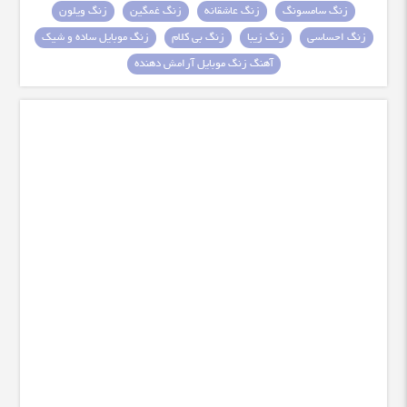
زنگ سامسونگ
زنگ عاشقانه
زنگ غمگین
زنگ ویلون
زنگ احساسی
زنگ زیبا
زنگ بی کلام
زنگ موبایل ساده و شیک
آهنگ زنگ موبایل آرامش دهنده