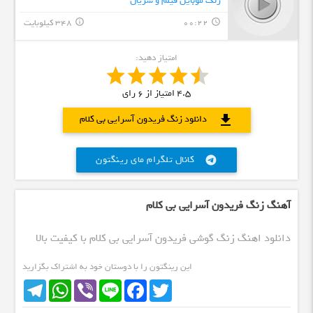
زنگ موبایل فیلم و سریال
00:22
348 کیلوبایت
info_outline
query_builder
امتیاز دهید:
4.5
امتیاز از
6
رای
download
دانلود زنگ فریدون آسرایی بی کلام
کانال تلگرام مای رینگتون
telegram
آهنگ زنگ فریدون آسرایی بی کلام
دانلود اهنگ زنگ گوشی فریدون آسرایی بی کلام با کیفیت بالا
این رینگتون را با دوستان خود به اشتراک بگزارید
Telegram
WhatsApp
Viber
Line
Facebook
Twitter