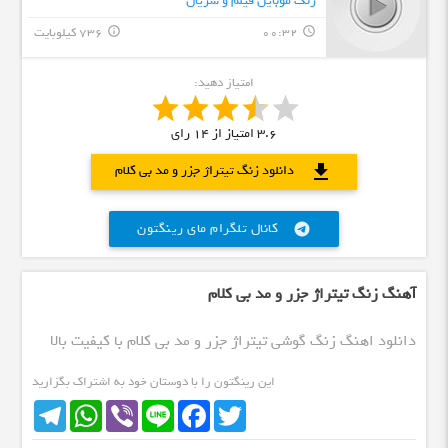
زنگ موبایل فیلم و سریال
00:32
736 کیلوبایت
info_outline
query_builder
امتیاز دهید:
3.6
امتیاز از
14
رای
download
دانلود زنگ تیتراژ جزر و مد بی کلام
کانال تلگرام مای رینگتون
telegram
آهنگ زنگ تیتراژ جزر و مد بی کلام
دانلود اهنگ زنگ گوشی تیتراژ جزر و مد بی کلام با کیفیت بالا
این رینگتون را با دوستان خود به اشتراک بگزارید
Telegram
WhatsApp
Viber
Line
Facebook
Twitter