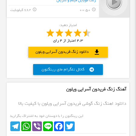
زنگ موبایل فیلم و سریال
00:50
782 کیلوبایت
info_outline
query_builder
امتیاز دهید:
4.3
امتیاز از
4
رای
download
دانلود زنگ فریدون آسرایی ویلون
کانال تلگرام مای رینگتون
telegram
آهنگ زنگ فریدون آسرایی ویلون
دانلود اهنگ زنگ گوشی فریدون آسرایی ویلون با کیفیت بالا
این رینگتون را با دوستان خود به اشتراک بگزارید
Telegram
WhatsApp
Viber
Line
Facebook
Twitter