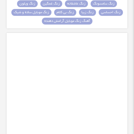
زنگ سامسونگ
زنگ عاشقانه
زنگ غمگین
زنگ ویلون
زنگ احساسی
زنگ زیبا
زنگ بی کلام
زنگ موبایل ساده و شیک
آهنگ زنگ موبایل آرامش دهنده