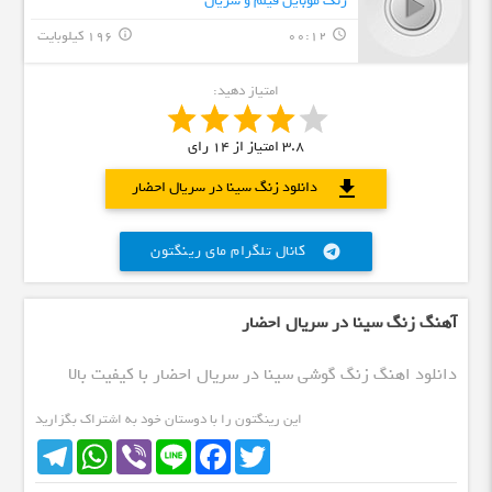
زنگ موبایل فیلم و سریال
00:12
196 کیلوبایت
info_outline
query_builder
امتیاز دهید:
3.8
امتیاز از
14
رای
download
دانلود زنگ سینا در سریال احضار
کانال تلگرام مای رینگتون
telegram
آهنگ زنگ سینا در سریال احضار
دانلود اهنگ زنگ گوشی سینا در سریال احضار با کیفیت بالا
این رینگتون را با دوستان خود به اشتراک بگزارید
Telegram
WhatsApp
Viber
Line
Facebook
Twitter