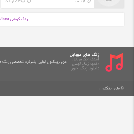
00:24
388 کیلوبایت
info_outline
query_builder
زنگ گوشی Mawlaya با فرمت
زنگ های موبایل
آهنگ زنگ موبایل
مای رینگتون اولین پلترفرم تخصصی زنگ موب
دانلود زنگ گوشی
دانلود زنگ خور
© مای رینگتون