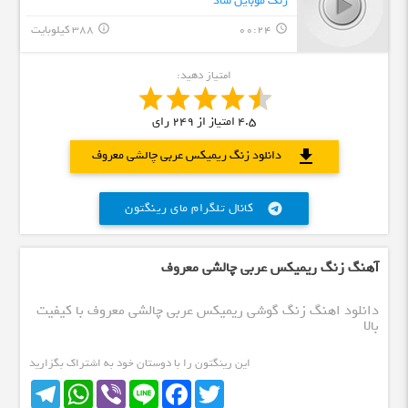
زنگ موبایل شاد
00:24
388 کیلوبایت
info_outline
query_builder
امتیاز دهید:
4.5
امتیاز از
249
رای
download
دانلود زنگ ریمیکس عربی چالشی معروف
کانال تلگرام مای رینگتون
telegram
آهنگ زنگ ریمیکس عربی چالشی معروف
دانلود اهنگ زنگ گوشی ریمیکس عربی چالشی معروف با کیفیت
بالا
این رینگتون را با دوستان خود به اشتراک بگزارید
Telegram
WhatsApp
Viber
Line
Facebook
Twitter