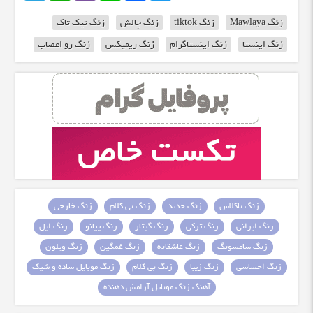
زنگ Mawlaya
زنگ tiktok
زنگ چالش
زنگ تیک تاک
زنگ اینستا
زنگ اینستاگرام
زنگ ریمیکس
زنگ رو اعصاب
زنگ باکلاس
زنگ جدید
زنگ بی کلام
زنگ خارجی
زنگ ایرانی
زنگ ترکی
زنگ گیتار
زنگ پیانو
زنگ اپل
زنگ سامسونگ
زنگ عاشقانه
زنگ غمگین
زنگ ویلون
زنگ احساسی
زنگ زیبا
زنگ بی کلام
زنگ موبایل ساده و شیک
آهنگ زنگ موبایل آرامش دهنده