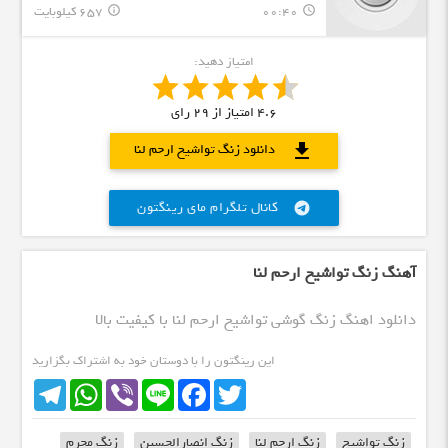
00:40
657 کیلوبایت
info_outline
query_builder
امتیاز دهید:
4.6
امتیاز از
29
رای
download
دانلود زنگ تواشیح ارحم لنا
کانال تلگرام مای رینگتون
telegram
آهنگ زنگ تواشیح ارحم لنا
دانلود اهنگ زنگ گوشی تواشیح ارحم لنا با کیفیت بالا
این رینگتون را با دوستان خود به اشتراک بگزارید
Telegram
WhatsApp
Viber
Line
Facebook
Twitter
زنگ تواشیح
زنگ ارحم لنا
زنگ انصارالحسین
زنگ محرم