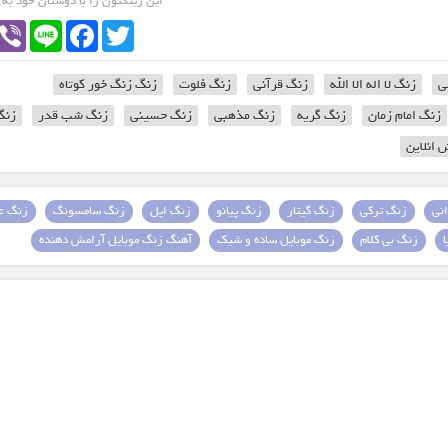
این رینگتون را با دوستان خود به
Viber
Line
Facebook
Twitter
ی
زنگ لا اله الا الله
زنگ قرآنی
زنگ فلوت
زنگ زنگ خور کوتاه
زنگ امام زمان
زنگ گریه
زنگ مذهبی
زنگ حسینی
زنگ شب قدر
زنگ
 انلاین
نی
زنگ ترکی
زنگ گیتار
زنگ پیانو
زنگ اپل
زنگ سامسونگ
زنگ عا
زنگ بی کلام
زنگ موبایل ساده و شیک
آهنگ زنگ موبایل آرامش دهنده