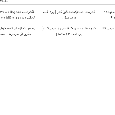
 میده؟
کمربند اصلاح‌کننده قوز کمر | پرداخت
⏳
 🔰
درب منزل
خانگی 180 روزه فقط 600 هزارتومان!!
دیجی کالا
خرید طلا به صورت قسطی از دیجی‌کالا (
به هر اندازه ای که میخوای
پرداخت 12 ماهه )
بخری از سرمایه ات مح