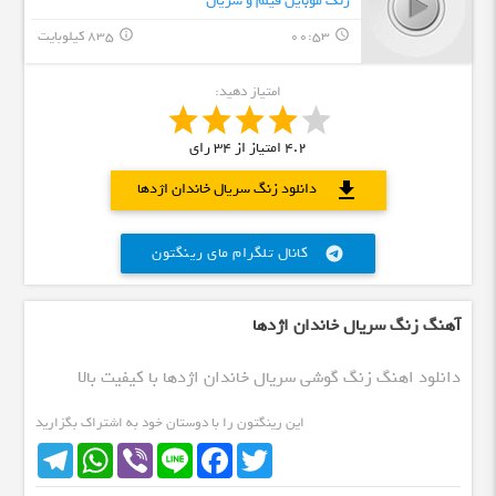
زنگ موبایل فیلم و سریال
00:53
835 کیلوبایت
info_outline
query_builder
امتیاز دهید:
4.2
امتیاز از
34
رای
download
دانلود زنگ سریال خاندان اژدها
کانال تلگرام مای رینگتون
telegram
آهنگ زنگ سریال خاندان اژدها
دانلود اهنگ زنگ گوشی سریال خاندان اژدها با کیفیت بالا
این رینگتون را با دوستان خود به اشتراک بگزارید
Telegram
WhatsApp
Viber
Line
Facebook
Twitter