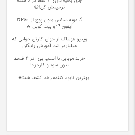
جای بخیه داری؟؟ فقط در 3 هفته
ترمیمش کن!😍
گردونه شانس بدون پوچ از PS5 تا
آیفون17 و بیت کوین 🔥
ویدیو هولناک از جوان کارتن خوابی که
میلیاردر شد. آموزش رایگان
خرید موبایل با اسنپ پی | در ۴ قسط
بدون سود و کارمزد!
بهترین نابود کننده زخم کشف شد❗🔥