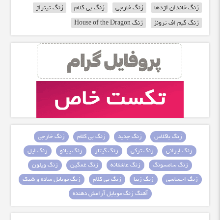
زنگ خاندان اژدها
زنگ خارجی
زنگ بی کلام
زنگ تیتراژ
زنگ گیم اف ترونز
زنگ House of the Dragon
زنگ باکلاس
زنگ جدید
زنگ بی کلام
زنگ خارجی
زنگ ایرانی
زنگ ترکی
زنگ گیتار
زنگ پیانو
زنگ اپل
زنگ سامسونگ
زنگ عاشقانه
زنگ غمگین
زنگ ویلون
زنگ احساسی
زنگ زیبا
زنگ بی کلام
زنگ موبایل ساده و شیک
آهنگ زنگ موبایل آرامش دهنده