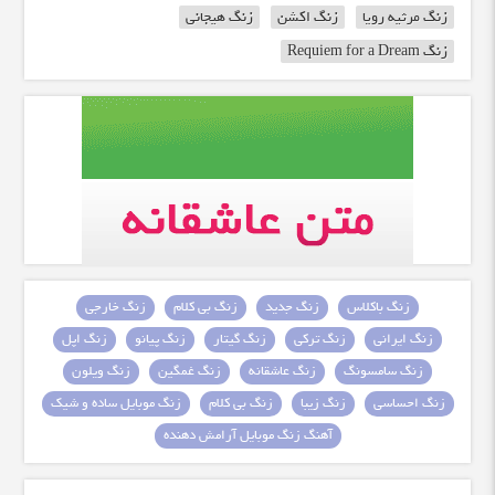
زنگ مرثیه رویا
زنگ اکشن
زنگ هیجانی
زنگ Requiem for a Dream
زنگ باکلاس
زنگ جدید
زنگ بی کلام
زنگ خارجی
زنگ ایرانی
زنگ ترکی
زنگ گیتار
زنگ پیانو
زنگ اپل
زنگ سامسونگ
زنگ عاشقانه
زنگ غمگین
زنگ ویلون
زنگ احساسی
زنگ زیبا
زنگ بی کلام
زنگ موبایل ساده و شیک
آهنگ زنگ موبایل آرامش دهنده