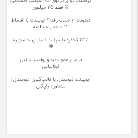
لبخندت رو برگردون 😊 ایمپلنت اقساطی
🦷 فقط ۲۵ میلیون
دندونت از دست رفته؟ ایمپلنت با اقساط
۱۲ ماهه راه حلشه
۲۵٪ تخفیف ایمپلنت تا پایان جشنواره
🎁
درمان همورویید و بواسیر با لیزر
ایتالیایی
ایمپلنت دیجیتال با قالب‌گیری دیجیتال |
مشاوره رایگان