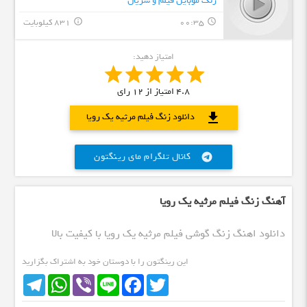
زنگ موبایل فیلم و سریال
00:35
831 کیلوبایت
info_outline
query_builder
امتیاز دهید:
4.8
امتیاز از
12
رای
download
دانلود زنگ فیلم مرثیه یک رویا
کانال تلگرام مای رینگتون
telegram
آهنگ زنگ فیلم مرثیه یک رویا
دانلود اهنگ زنگ گوشی فیلم مرثیه یک رویا با کیفیت بالا
این رینگتون را با دوستان خود به اشتراک بگزارید
Telegram
WhatsApp
Viber
Line
Facebook
Twitter