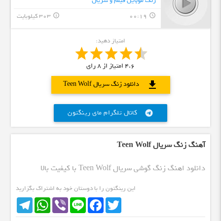
زنگ موبایل فیلم و سریال
00:19
303 کیلوبایت
info_outline
query_builder
امتیاز دهید:
4.6
امتیاز از
8
رای
download
دانلود زنگ سریال Teen Wolf
کانال تلگرام مای رینگتون
telegram
آهنگ زنگ سریال Teen Wolf
دانلود اهنگ زنگ گوشی سریال Teen Wolf با کیفیت بالا
این رینگتون را با دوستان خود به اشتراک بگزارید
Telegram
WhatsApp
Viber
Line
Facebook
Twitter