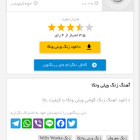
00:29
452 کیلوبایت
info_outline
query_builder
امتیاز دهید:
3.5
امتیاز از
4
رای
download
دانلود زنگ ویلی ونکا
کانال تلگرام مای رینگتون
telegram
آهنگ زنگ ویلی ونکا
دانلود اهنگ زنگ گوشی ویلی ونکا با کیفیت بالا
این رینگتون را با دوستان خود به اشتراک بگزارید
Telegram
WhatsApp
Viber
Line
Facebook
Twitter
زنگ معروف
زنگ ویلی وانکا
زنگ Willy Wonka