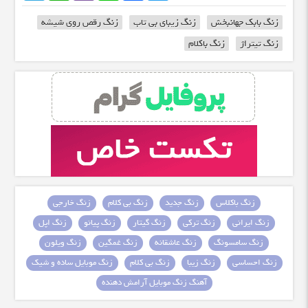
زنگ بابک جهانبخش
زنگ زیبای بی تاب
زنگ رقص روی شیشه
زنگ تیتراژ
زنگ باکلام
زنگ باکلاس
زنگ جدید
زنگ بی کلام
زنگ خارجی
زنگ ایرانی
زنگ ترکی
زنگ گیتار
زنگ پیانو
زنگ اپل
زنگ سامسونگ
زنگ عاشقانه
زنگ غمگین
زنگ ویلون
زنگ احساسی
زنگ زیبا
زنگ بی کلام
زنگ موبایل ساده و شیک
آهنگ زنگ موبایل آرامش دهنده