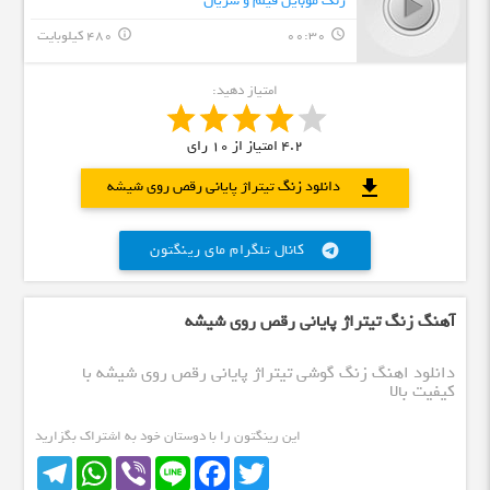
زنگ موبایل فیلم و سریال
00:30
480 کیلوبایت
info_outline
query_builder
امتیاز دهید:
4.2
امتیاز از
10
رای
download
دانلود زنگ تیتراژ پایانی رقص روی شیشه
کانال تلگرام مای رینگتون
telegram
آهنگ زنگ تیتراژ پایانی رقص روی شیشه
دانلود اهنگ زنگ گوشی تیتراژ پایانی رقص روی شیشه با
کیفیت بالا
این رینگتون را با دوستان خود به اشتراک بگزارید
Telegram
WhatsApp
Viber
Line
Facebook
Twitter