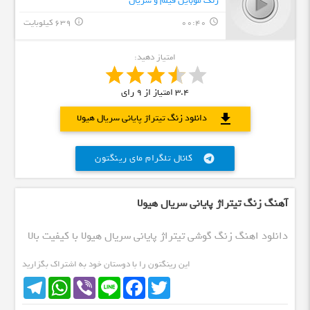
زنگ موبایل فیلم و سریال
00:40
639 کیلوبایت
info_outline
query_builder
امتیاز دهید:
3.4
امتیاز از
9
رای
download
دانلود زنگ تیتراژ پایانی سریال هیولا
کانال تلگرام مای رینگتون
telegram
آهنگ زنگ تیتراژ پایانی سریال هیولا
دانلود اهنگ زنگ گوشی تیتراژ پایانی سریال هیولا با کیفیت بالا
این رینگتون را با دوستان خود به اشتراک بگزارید
Telegram
WhatsApp
Viber
Line
Facebook
Twitter