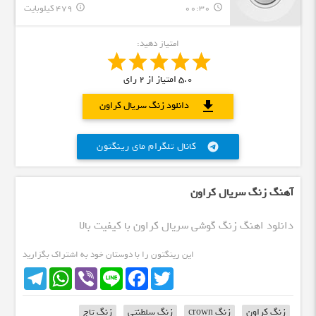
00:30
479 کیلوبایت
info_outline
query_builder
امتیاز دهید:
5.0
امتیاز از
2
رای
download
دانلود زنگ سریال کراون
کانال تلگرام مای رینگتون
telegram
آهنگ زنگ سریال کراون
دانلود اهنگ زنگ گوشی سریال کراون با کیفیت بالا
این رینگتون را با دوستان خود به اشتراک بگزارید
Telegram
WhatsApp
Viber
Line
Facebook
Twitter
زنگ کراون
زنگ crown
زنگ سلطنتی
زنگ تاج