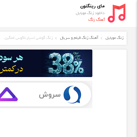
مای رینگتون
دانلود زنگ موبایل
آهنگ زنگ
زنگ موبایل
آهنگ زنگ فیلم و سریال
زنگ گوشی اسپارتاکوس غمگین