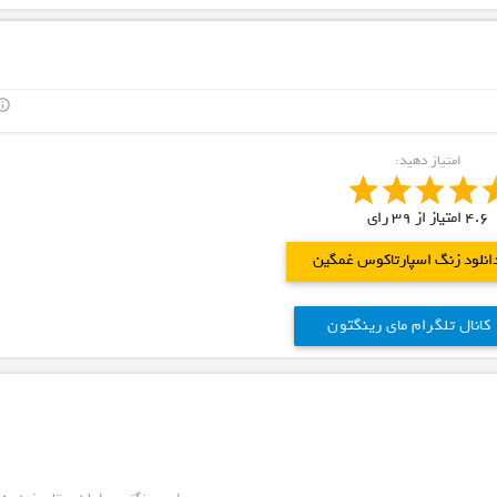
outline
امتیاز دهید:
4.6
امتیاز از
39
رای
انلود زنگ اسپارتاکوس غمگین
کانال تلگرام مای رینگتون