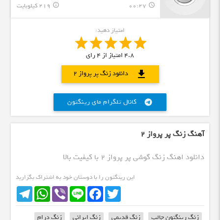
00:27
219 کیلوبایت
info_outline
query_builder
امتیاز دهید:
4.8
امتیاز از
4
رای
download
دانلود زنگ پر پرواز 2
کانال تلگرام مای رینگتون
telegram
آهنگ زنگ پر پرواز 2
دانلود اهنگ زنگ گوشی پر پرواز 2 با کیفیت بالا
این رینگتون را با دوستان خود به اشتراک بگزارید
Telegram
WhatsApp
Viber
Line
Facebook
Twitter
زنگ رینگتون جالب
زنگ قدیمی
زنگ ایرانی
زنگ درام