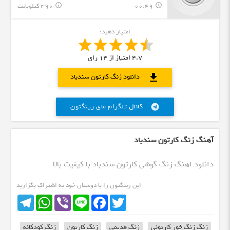
00:49
390 کیلوبایت
info_outline
query_builder
امتیاز دهید:
4.7
امتیاز از
14
رای
download
دانلود زنگ کارتون سندباد
کانال تلگرام مای رینگتون
telegram
آهنگ زنگ کارتون سندباد
دانلود اهنگ زنگ گوشی کارتون سندباد با کیفیت بالا
این رینگتون را با دوستان خود به اشتراک بگزارید
Telegram
WhatsApp
Viber
Line
Facebook
Twitter
زنگ زنگ خور کارتونی
زنگ قدیمی
زنگ کارتون
زنگ کودکانه