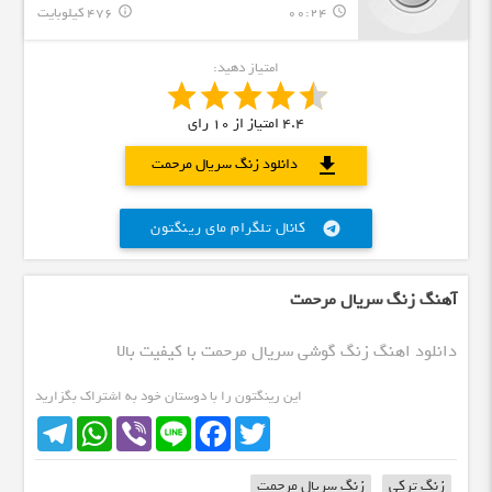
00:24
476 کیلوبایت
info_outline
query_builder
امتیاز دهید:
4.4
امتیاز از
10
رای
download
دانلود زنگ سریال مرحمت
کانال تلگرام مای رینگتون
telegram
آهنگ زنگ سریال مرحمت
دانلود اهنگ زنگ گوشی سریال مرحمت با کیفیت بالا
این رینگتون را با دوستان خود به اشتراک بگزارید
Telegram
WhatsApp
Viber
Line
Facebook
Twitter
زنگ ترکی
زنگ سریال مرحمت