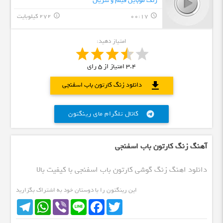
زنگ موبایل فیلم و سریال
00:17
272 کیلوبایت
info_outline
query_builder
امتیاز دهید:
3.4
امتیاز از
5
رای
download
دانلود زنگ کارتون باب اسفنجی
کانال تلگرام مای رینگتون
telegram
آهنگ زنگ کارتون باب اسفنجی
دانلود اهنگ زنگ گوشی کارتون باب اسفنجی با کیفیت بالا
این رینگتون را با دوستان خود به اشتراک بگزارید
Telegram
WhatsApp
Viber
Line
Facebook
Twitter