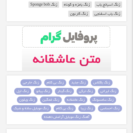
زنگ اسپانج باب
زنگ بامزه و کوتاه
زنگ Sponge bob
زنگ باب اسفنجی
زنگ کارتون
زنگ باکلاس
زنگ جدید
زنگ بی کلام
زنگ خارجی
زنگ ایرانی
زنگ ترکی
زنگ گیتار
زنگ پیانو
زنگ اپل
زنگ سامسونگ
زنگ عاشقانه
زنگ غمگین
زنگ ویلون
زنگ احساسی
زنگ زیبا
زنگ بی کلام
زنگ موبایل ساده و شیک
آهنگ زنگ موبایل آرامش دهنده