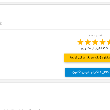
outline
امتیاز دهید:
4.7
امتیاز از
38
رای
دانلود زنگ سریال ترکی فریحا
کانال تلگرام مای رینگتون