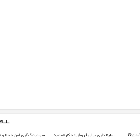
گامان ☎️
ساینا داری برای فروش؟ با کارنامه به
سرمایه گذاری امن با طلا و نق