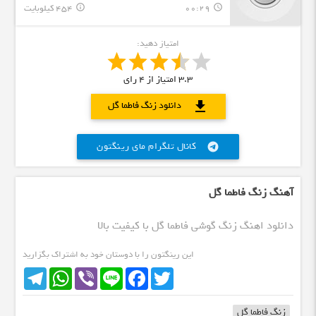
00:29
454 کیلوبایت
info_outline
query_builder
امتیاز دهید:
3.3
امتیاز از
4
رای
download
دانلود زنگ فاطما گل
کانال تلگرام مای رینگتون
telegram
آهنگ زنگ فاطما گل
دانلود اهنگ زنگ گوشی فاطما گل با کیفیت بالا
این رینگتون را با دوستان خود به اشتراک بگزارید
Telegram
WhatsApp
Viber
Line
Facebook
Twitter
زنگ فاطما گل