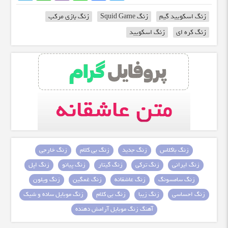
زنگ اسکویید گیم
زنگ Squid Game
زنگ بازی مرکب
زنگ کره ای
زنگ اسکویید
زنگ باکلاس
زنگ جدید
زنگ بی کلام
زنگ خارجی
زنگ ایرانی
زنگ ترکی
زنگ گیتار
زنگ پیانو
زنگ اپل
زنگ سامسونگ
زنگ عاشقانه
زنگ غمگین
زنگ ویلون
زنگ احساسی
زنگ زیبا
زنگ بی کلام
زنگ موبایل ساده و شیک
آهنگ زنگ موبایل آرامش دهنده