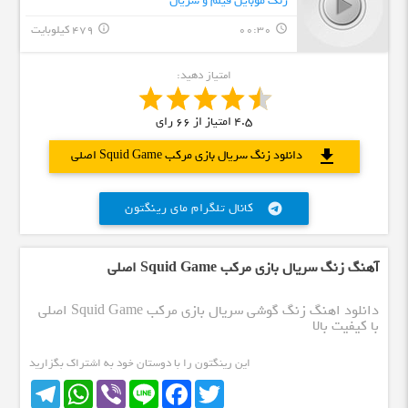
زنگ موبایل فیلم و سریال
00:30
479 کیلوبایت
info_outline
query_builder
امتیاز دهید:
4.5
امتیاز از
66
رای
download
دانلود زنگ سریال بازی مرکب Squid Game اصلی
کانال تلگرام مای رینگتون
telegram
آهنگ زنگ سریال بازی مرکب Squid Game اصلی
دانلود اهنگ زنگ گوشی سریال بازی مرکب Squid Game اصلی
با کیفیت بالا
این رینگتون را با دوستان خود به اشتراک بگزارید
Telegram
WhatsApp
Viber
Line
Facebook
Twitter