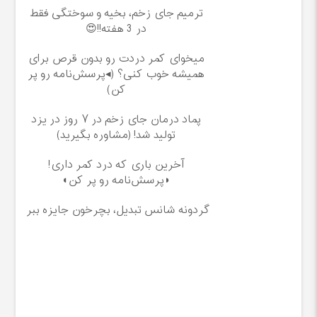
ترمیم جای زخم، بخیه و سوختگی فقط
در 3 هفته!!😍
میخوای کمر دردت رو بدون قرص برای
همیشه خوب کنی؟ (◂پرسش‌نامه رو پر
کن)
پماد درمان جای زخم در ۷ روز در یزد
تولید شد! (مشاوره بگیرید)
آخرین باری که درد کمر داری!
◗پرسش‌نامه رو پر کن◖
گردونه شانس تبدیل، بچرخون جایزه ببر