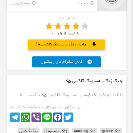
00:22
358 کیلوبایت
info_outline
query_builder
امتیاز دهید:
4.1
امتیاز از
29
رای
download
دانلود زنگ سامسونگ گلکسی S5
کانال تلگرام مای رینگتون
telegram
آهنگ زنگ سامسونگ گلکسی S5
دانلود اهنگ زنگ گوشی سامسونگ گلکسی S5 با کیفیت بالا
این رینگتون را با دوستان خود به اشتراک بگزارید
Telegram
WhatsApp
Viber
Line
Facebook
Twitter
زنگ galaxy
زنگ samsung
زنگ سامسونگ
زنگ گلکسی