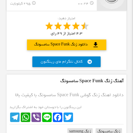
00:24
295 کیلوبایت
info_outline
query_builder
امتیاز دهید:
4.3
امتیاز از
49
رای
download
دانلود زنگ Space Funk سامسونگ
کانال تلگرام مای رینگتون
telegram
آهنگ زنگ Space Funk سامسونگ
دانلود اهنگ زنگ گوشی Space Funk سامسونگ با کیفیت بالا
این رینگتون را با دوستان خود به اشتراک بگزارید
Telegram
WhatsApp
Viber
Line
Facebook
Twitter
زنگ سامسونگ
زنگ samsung