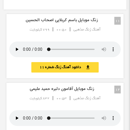
زنگ موبایل باسم کربلایی اصحاب الحسين
11
|
|
آهنگ زنگ مذهبی
00:50
799 کیلوبایت
دانلود آهنگ زنگ شماره 11
download
زنگ موبایل آقامون دلبره حمید علیمی
12
|
|
آهنگ زنگ مذهبی
00:53
832 کیلوبایت