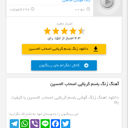
زنگ موبایل مذهبی
00:50
799 کیلوبایت
info_outline
query_builder
امتیاز دهید:
4.3
امتیاز از
157
رای
download
دانلود زنگ باسم کربلایی اصحاب الحسين
کانال تلگرام مای رینگتون
telegram
آهنگ زنگ باسم کربلایی اصحاب الحسين
دانلود اهنگ زنگ گوشی باسم کربلایی اصحاب الحسين با کیفیت
بالا
این رینگتون را با دوستان خود به اشتراک بگزارید
Telegram
WhatsApp
Viber
Line
Facebook
Twitter