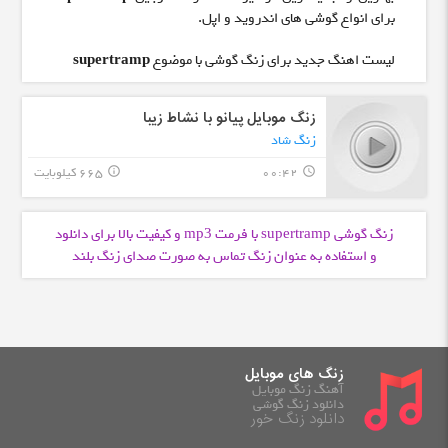
برای انواع گوشی های اندروید و اپل.
لیست اهنگ جدید برای زنگ گوشی با موضوع
supertramp
زنگ موبایل پیانو با نشاط زیبا
زنگ شاد
00:42
665 کیلوبایت
info_outline
query_builder
زنگ گوشی supertramp با فرمت
و کیفیت بالا برای دانلود
mp3
و استفاده به عنوان زنگ تماس به صورت صدای زنگ بلند
زنگ های موبایل
آهنگ زنگ موبایل
دانلود زنگ گوشی
دانلود زنگ خور