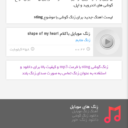
گوشی های اندروید و اپل.
لیست اهنگ جدید برای زنگ گوشی با موضوع
sting
زنگ موبایل باکلام shape of my heart
زنگ ملایم
00:22
358 کیلوبایت
info_outline
query_builder
زنگ گوشی sting با فرمت
و کیفیت بالا برای دانلود و
mp3
استفاده به عنوان زنگ تماس به صورت صدای زنگ بلند
زنگ های موبایل
آهنگ زنگ موبایل
دانلود زنگ گوشی
دانلود زنگ خور