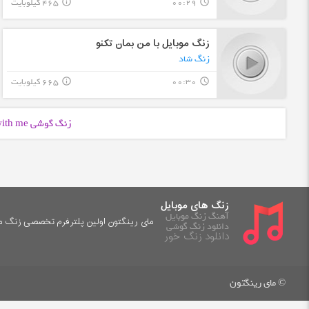
00:29
465 کیلوبایت
info_outline
query_builder
زنگ موبایل با من بمان تکنو
زنگ شاد
00:30
665 کیلوبایت
info_outline
query_builder
زنگ گوشی stay with me با فرمت
زنگ های موبایل
آهنگ زنگ موبایل
مای رینگتون اولین پلترفرم تخصصی زنگ موب
دانلود زنگ گوشی
دانلود زنگ خور
© مای رینگتون