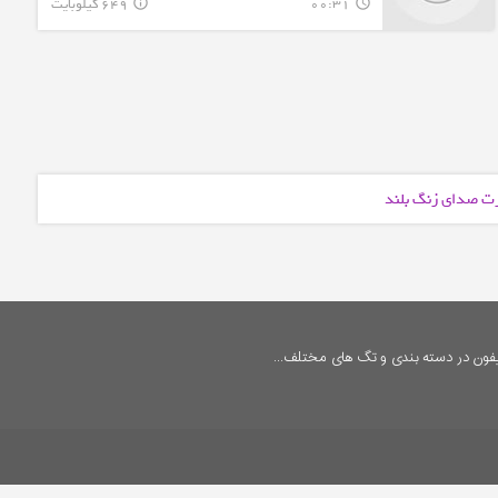
00:31
649 کیلوبایت
info_outline
query_builder
ورت صدای زنگ بلند
فون در دسته بندی و تگ های مختلف...