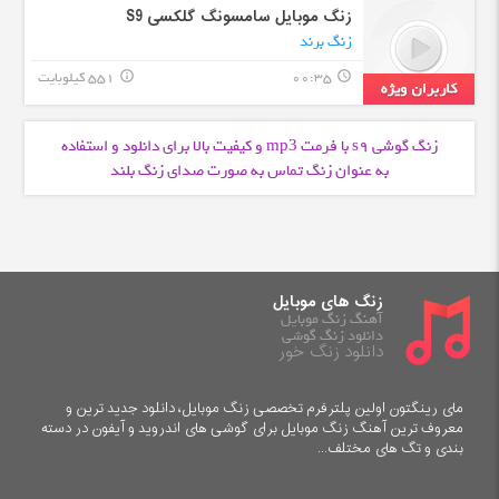
زنگ موبایل سامسونگ گلکسی S9
زنگ برند
00:35
551 کیلوبایت
info_outline
query_builder
زنگ گوشی s9 با فرمت
و کیفیت بالا برای دانلود و استفاده
mp3
به عنوان زنگ تماس به صورت صدای زنگ بلند
زنگ های موبایل
آهنگ زنگ موبایل
دانلود زنگ گوشی
دانلود زنگ خور
مای رینگتون اولین پلترفرم تخصصی زنگ موبایل، دانلود جدید ترین و
معروف ترین آهنگ زنگ موبایل برای گوشی های اندروید و آیفون در دسته
بندی و تگ های مختلف...