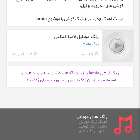
گوشی های اندروید و اپل.
لیست اهنگ جدید برای زنگ گوشی با موضوع
lamia
زنگ موبایل لامیا غمگین
زنگ ملایم
00:19
307 کیلوبایت
info_outline
query_builder
زنگ گوشی lamia با فرمت
و کیفیت بالا برای دانلود و
mp3
استفاده به عنوان زنگ تماس به صورت صدای زنگ بلند
زنگ های موبایل
آهنگ زنگ موبایل
دانلود زنگ گوشی
دانلود زنگ خور