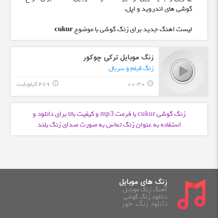
گوشی های اندروید و اپل.
لیست اهنگ جدید برای زنگ گوشی با موضوع
cukur
زنگ موبایل ترکی چوکور
زنگ فیلم و سریال
00:30
479 کیلوبایت
info_outline
query_builder
زنگ گوشی cukur با فرمت
و کیفیت بالا برای دانلود و
mp3
استفاده به عنوان زنگ تماس به صورت صدای زنگ بلند
زنگ های موبایل
آهنگ زنگ موبایل
دانلود زنگ گوشی
دانلود زنگ خور