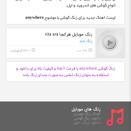
انواع گوشی های اندروید و اپل.
لیست اهنگ جدید برای زنگ گوشی با موضوع
anywhere
زنگ موبایل هرکجا rita ora
زنگ شاد
00:27
431 کیلوبایت
info_outline
query_builder
زنگ گوشی anywhere با فرمت
و کیفیت بالا برای دانلود و
mp3
استفاده به عنوان زنگ تماس به صورت صدای زنگ بلند
زنگ های موبایل
آهنگ زنگ موبایل
دانلود زنگ گوشی
دانلود زنگ خور