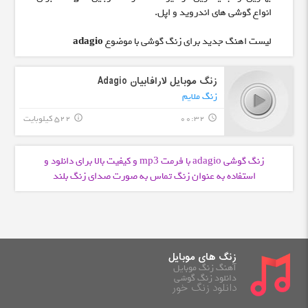
انواع گوشی های اندروید و اپل.
لیست اهنگ جدید برای زنگ گوشی با موضوع
adagio
زنگ موبایل لارافابیان Adagio
زنگ ملایم
00:32
522 کیلوبایت
info_outline
query_builder
زنگ گوشی adagio با فرمت
و کیفیت بالا برای دانلود و
mp3
استفاده به عنوان زنگ تماس به صورت صدای زنگ بلند
زنگ های موبایل
آهنگ زنگ موبایل
دانلود زنگ گوشی
دانلود زنگ خور