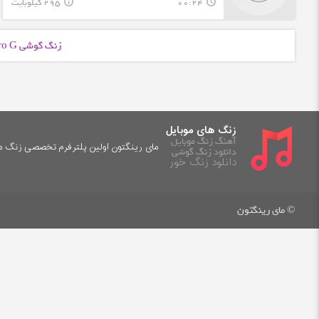
00:24
295 کیلوبایت
info_outline
query_builder
زنگ گوشی Zero G با فرمت
زنگ های موبایل
آهنگ زنگ موبایل
مای رینگتون اولین پلترفرم تخصصی زنگ موب
دانلود زنگ گوشی
دانلود زنگ خور
© مای رینگتون