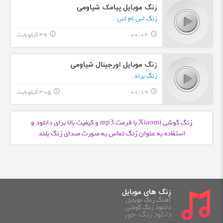
زنگ موبایل پیامک شیاومی
زنگ اس ام اس
00:02
39 کیلوبایت
info_outline
query_builder
زنگ موبایل اورجینال شیاومی
زنگ برند
00:19
305 کیلوبایت
info_outline
query_builder
زنگ گوشی Xiaomi با فرمت
و کیفیت بالا برای دانلود و
mp3
استفاده به عنوان زنگ تماس به صورت صدای زنگ بلند
زنگ های موبایل
آهنگ زنگ موبایل
دانلود زنگ گوشی
دانلود زنگ خور