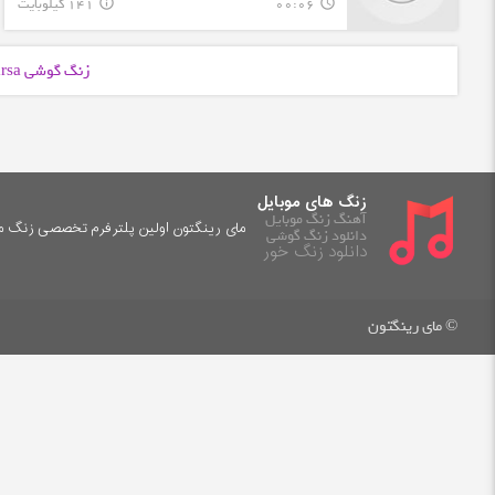
00:06
141 کیلوبایت
info_outline
query_builder
زنگ گوشی Parsa با فرمت
زنگ های موبایل
آهنگ زنگ موبایل
مای رینگتون اولین پلترفرم تخصصی زنگ موب
دانلود زنگ گوشی
دانلود زنگ خور
© مای رینگتون