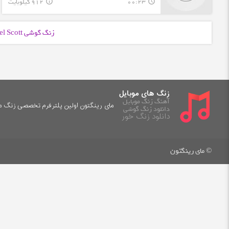
00:23
912 کیلوبایت
info_outline
query_builder
زنگ گوشی Michael Scott با فرمت
زنگ های موبایل
آهنگ زنگ موبایل
مای رینگتون اولین پلترفرم تخصصی زنگ موب
دانلود زنگ گوشی
دانلود زنگ خور
© مای رینگتون