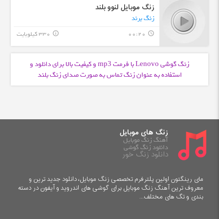
زنگ موبایل لنوو بلند
زنگ برند
00:20
330 کیلوبایت
info_outline
query_builder
زنگ گوشی Lenovo با فرمت
و کیفیت بالا برای دانلود و
mp3
استفاده به عنوان زنگ تماس به صورت صدای زنگ بلند
زنگ های موبایل
آهنگ زنگ موبایل
دانلود زنگ گوشی
دانلود زنگ خور
مای رینگتون اولین پلترفرم تخصصی زنگ موبایل، دانلود جدید ترین و
معروف ترین آهنگ زنگ موبایل برای گوشی های اندروید و آیفون در دسته
بندی و تگ های مختلف...