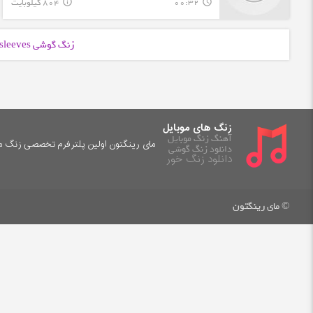
00:32
804 کیلوبایت
info_outline
query_builder
زنگ گوشی Greensleeves با فرمت
زنگ های موبایل
آهنگ زنگ موبایل
مای رینگتون اولین پلترفرم تخصصی زنگ موب
دانلود زنگ گوشی
دانلود زنگ خور
© مای رینگتون