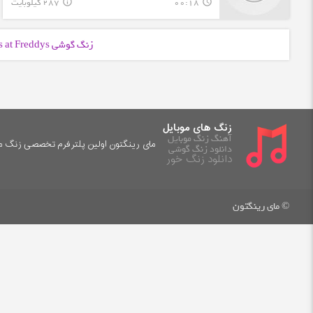
00:18
287 کیلوبایت
info_outline
query_builder
زنگ گوشی Five Nights at Freddys با فرمت
زنگ های موبایل
آهنگ زنگ موبایل
مای رینگتون اولین پلترفرم تخصصی زنگ موب
دانلود زنگ گوشی
دانلود زنگ خور
© مای رینگتون